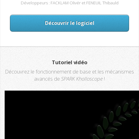
Développeurs : FACKLAM Olivér et FENEUIL Thibauld
Découvrir le logiciel
Tutoriel vidéo
Découvrez le fonctionnement de base et les mécanismes
avancés de
SPARK Kholloscope
!